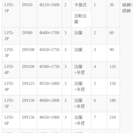
LFD-
DN50
Φ219×1600
2
卡箍式
1
30
碳鋼/
1P
銹鋼
活動法
蘭
LFD-
DN80
Φ400×1700
3
法蘭
2
60
2P
LFD-
DN100
Φ450×1750
3
法蘭
3
90
3P
LFD-
DN100
Φ500×1750
3
法蘭
4
120
4P
+吊臂
LFD-
DN125
Φ550×1800
3
法蘭
5
150
4P
+吊臂
LFD-
DN150
Φ600×1800
3
法蘭
6
180
5P
+吊臂
LFD-
DN150
Φ650×1900
3
法蘭
7
210
6P
+吊臂