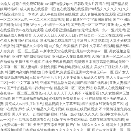
么输入
|
超碰在线免费97观看
|
ass国产老熟妇pics
|
日韩欧美大片高清在线
|
国产精品视
频网站推荐
|
成人黄色在线观看一区
|
色在线视频在线观看
|
69精品久久久久久久
|
久久
精品亚洲热综合一本奇米
|
成人午夜短视频在线播放
|
成人偷拍视频在线观看
|
亚洲熟女
一区二区三区av电
|
一区二区三区高清视频
|
最近最新的中文字幕国语在线
|
国产亚洲欧
美日韩俺去啦
|
亚洲AV永久少妇精品一区在线
|
国产欧美一区二区三区
|
亚洲成a人免费
在线观看
|
黄av在线免费观看
|
在线观看亚洲精品偷拍
|
无码流出第一集2一亚洲无码
|
亚
洲精品成人免费观看
|
天天插天天日天天插天天日
|
91精品美女一区二区在线观看
|
av黄
色成人教育网站在线播放
|
喷水视频免费观看精品
|
亚洲男人天堂资源网
|
人妻少妇视频
在线播放
|
国产精品久久综合网
|
自拍偷拍,欧美精品
|
曰韩中文字幕在线视频
|
精品无码
人妻免费一区二区三区品
|
av新中文天堂在线网址
|
最新中文字幕av一区
|
美女视频全是
黄色的
|
亚洲丰满熟妇插插插插插
|
亚洲成av人在线免费观看
|
久国产亚洲一区二区三区
|
自拍偷拍 美腿丝袜 亚洲
|
91在线免费观看视频高清
|
暖暖日本视频高清色呦呦
|
先锋中
文字幕一区二区人妻电影
|
最新免费国产电影电视剧在线播放
|
美女张开腿让男人桶到
底
|
韩国民间高潮内射播放
|
日本伦理片,免费观看
|
亚洲中文字幕无码av一区
|
国产女人
被搞到高潮的视频
|
三级黄色性生活大片
|
人妻少妇偷人精品久久视频
|
熟人人妻av一区
二区
|
一区 中文字幕 在线
|
亚洲国产精品熟女网站
|
国产精品98在线观看
|
亚洲人妻精品
xxx
|
国产牛奶粉品牌排行榜前十名
|
精品女同一区二区免费站
|
欧美黑人在线视频不卡
|
夜夜嗨av一区二区三区懂色av
|
人人妻人人干人人爽不卡视频看看
|
久久女性裸体无遮
挡啪啪
|
国产在线偷拍自拍视频
|
蜜桃视频免费观看黄片
|
住在隔壁欲求不满的丰满人
妻
|
捷克成人av街头搭讪系列
|
精品视频中文字幕天码
|
精品视频在线观看免费三区
|
超
碰91在线资源站
|
成人99精品久久毛片视频
|
狠狠操在线视频播放
|
不卡激情视频免费在
线观看
|
男人和女人一起插插插的视频
|
精品一级少妇久久久久久
|
亚洲中文字幕无码
av一区
|
性生活视频免费观看久久
|
182tv午夜免费福利精品
|
免费在线观看视频精选
|
黄
片免费试看一区二区
|
天天日夜夜添天天爽
|
国产白丝18禁久久久久久
|
韩国女主播青草
直播视频
|
暖暖日本视频高清色呦呦
|
久久久久久久久久一区
|
国产av大片亚洲一区二区
|