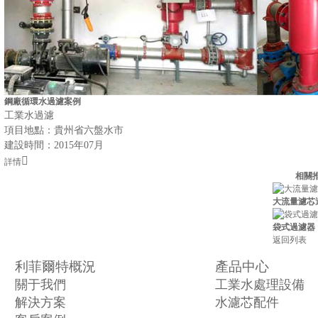
鋼廠循環水過濾案例
工業水過濾
項目地點：貴州省六盤水市
建設時間：2015年07月
詳情
相關
大流量濾芯
袋式過濾器
返回列表
利菲爾特概況
產品中心
關于我們
工業水處理設備
解決方案
水濾芯配件