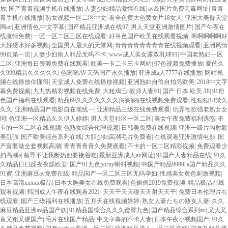
放
|
国产青青视频手机在线播放
|
人妻少妇精品激情在线
|
av岛国片免费无毒网址
|
青青
青手机在线播放
|
熟女视频一区二区中文
|
看全色黄大色黄女片18女人
|
亚洲大美臀天堂
网av
|
亚洲情色,中文字幕
|
国产精品亚洲成在线97
|
男人天堂亚洲激情图片
|
国产午夜在
线激情免费
|
一区一区二区三区在线观看
|
好吊色国产欧美在线观看视频
|
啊啊啊啊啊好
大好硬水好多视频
|
全国男人最大的天堂网
|
青青青青青青青青在线视频观看
|
亚洲风情
99页第一页
|
人妻少妇偷人精品无码不卡
|
www成人美女露双乳球91
|
中国老熟妇一区
二区
|
亚洲每日资源免费在线观看
|
欧美一卡二卡三卡网站
|
97色视频免费播放
|
爱的久
久999精品久久久久久
|
色哟哟AV无码国产永久播放
|
亚洲成a人7777在线播放
|
网站视
频在线播放你懂得
|
天堂成人免费在线播放视频
|
亚洲熟妇自偷自拍另欧美
|
2018中文字
幕免费视频
|
九九热精彩视频在线免费
|
大粗鳮巴r教师人妻91
|
国产 日本 欧美 18
|
91粉
色国产福利在线观看
|
精品69久久久久久久久
|
啪啪啪在线视频免费观看
|
性狠狠18禁久
久久
|
亚洲精品国产电影自在现线一
|
亚洲精品三级在线免费观看
|
玩弄牲欲强老熟女女
同
|
色亚洲一区精品久久伊人婷婷
|
男人天堂社区一区二区
|
美女午夜免费福利诱惑
|
不
卡的一区二区在线视频
|
色熟女综合伦理视频
|
日韩美免费在线视频
|
亚洲一级片内射欧
美乱强
|
国产欧美综合系列在线
|
大胆少妇高潮毛片免费看
|
在线观看亚洲激情电影
|
国
产富婆做全套视频高潮
|
青青青青青久免费观看
|
不卡的一区二区精彩视频
|
免费观看少
妇高潮a
|
领导不让我断奶他要接着吃
|
最新亚洲成人av网址
|
91国产人妻精品在线
|
91久
久精品日日躁夜夜躁欧姜
|
国产91九色porny蝌蚪视频
|
99国产精品9999
|
a国产精品久久
91蜜
|
亚洲麻豆av免费在线
|
精品国产一区二区三区无码孕妇
|
性感美女黄色刺激视频
|
日本高清xxxxx极品
|
日本大胸美女在线免费观看
|
色偷偷2019免费视频
|
精品极品在线
观看视频
|
韩国成人午夜在线观看2021
|
天天干天天碰天天射天天干
|
免费日本伦理片在
线观看
|
国产三级福利在线播放
|
五月天在线视频婷婷
|
熟女人妻たちの熟女人妻
|
久久
麻豆精品亚洲av品国产妖
|
91精品国综合久久久蜜臀九色
|
国产精品综合系列av
|
又大又
黄又粗又硬国产
|
毛片在线国产精品
|
中文字幕的不卡人妻
|
日本午夜小视频国产
|
91久