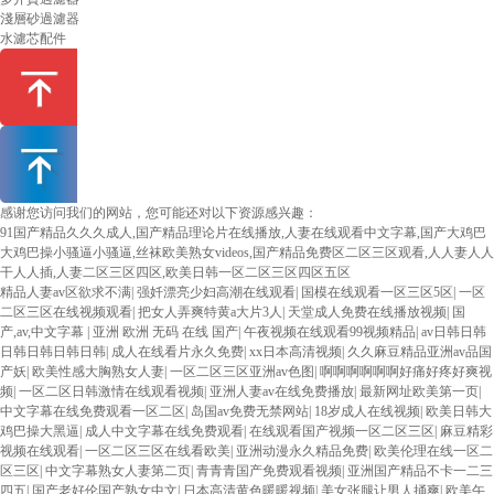
淺層砂過濾器
水濾芯配件
感谢您访问我们的网站，您可能还对以下资源感兴趣：
91国产精品久久久成人,国产精品理论片在线播放,人妻在线观看中文字幕,国产大鸡巴
大鸡巴操小骚逼小骚逼,丝袜欧美熟女videos,国产精品免费区二区三区观看,人人妻人人
干人人插,人妻二区三区四区,欧美日韩一区二区三区四区五区
精品人妻av区欲求不满
|
强奷漂亮少妇高潮在线观看
|
国模在线观看一区三区5区
|
一区
二区三区在线视频观看
|
把女人弄爽特黄a大片3人
|
天堂成人免费在线播放视频
|
国
产,av,中文字幕
|
亚洲 欧洲 无码 在线 国产
|
午夜视频在线观看99视频精品
|
av日韩日韩
日韩日韩日韩日韩
|
成人在线看片永久免费
|
xx日本高清视频
|
久久麻豆精品亚洲av品国
产妖
|
欧美性感大胸熟女人妻
|
一区二区三区亚洲av色图
|
啊啊啊啊啊啊好痛好疼好爽视
频
|
一区二区日韩激情在线观看视频
|
亚洲人妻av在线免费播放
|
最新网址欧美第一页
|
中文字幕在线免费观看一区二区
|
岛国av免费无禁网站
|
18岁成人在线视频
|
欧美日韩大
鸡巴操大黑逼
|
成人中文字幕在线免费观看
|
在线观看国产视频一区二区三区
|
麻豆精彩
视频在线观看
|
一区二区三区在线看欧美
|
亚洲动漫永久精品免费
|
欧美伦理在线一区二
区三区
|
中文字幕熟女人妻第二页
|
青青青国产免费观看视频
|
亚洲国产精品不卡一二三
四五
|
国产老好伦国产熟女中文
|
日本高清黄色暖暖视频
|
美女张腿让男人捅爽
|
欧美午