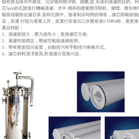
能有效去除水中雜質、沉淀物和懸浮物、細菌,從 而達到過濾的目的。利
芯5μm的孔隙進行機械過濾。水中 殘存的微量懸浮顆粒、膠體、微生物等
截留或吸附在濾芯表 面和孔隙中。隨著制水時間的增長，濾芯因截留物
染，其運 行阻力逐漸上升，當運行至進出口水壓差達0.1MPa時，應更換
產品特點：
1、過濾面積大，壓力損失小，更換濾芯方便。
2、過濾性能穩定，壓縮空氣能連續使用。
3、帶有壓差指示裝置，自動排污和手動排污兩種方式。
4、濾芯材料潔凈度高,對過濾介質無污染。