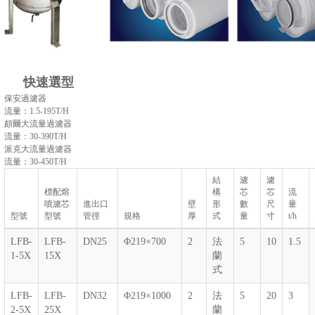
快速選型
保安過濾器
流量：1.5-195T/H
頗爾大流量過濾器
流量：30-390T/H
派克大流量過濾器
流量：30-450T/H
結
濾
濾
標配熔
構
芯
芯
流
噴濾芯
進出口
壁
形
數
尺
量
型號
型號
管徑
規格
厚
式
量
寸
t/h
LFB-
LFB-
DN25
Φ219×700
2
法
5
10
1.5
1-5X
15X
蘭
式
LFB-
LFB-
DN32
Φ219×1000
2
法
5
20
3
2-5X
25X
蘭