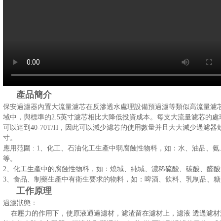
產品簡介
保安過濾器內置大流量濾芯在反滲透水處理設備預過濾等類似高流量濾
域中，與標準的2.5英寸濾芯相比大降低投資成本。每支大流量濾芯的
可以達到40-70T/H，因此可以減少濾芯的使用數量并且大大減少過濾器
寸。
應用范圍 : 1、化工、石油化工生產中弱腐蝕性物料，如：水、油品、氨
等。
2、化工生產中的腐蝕性物料，如：燒堿、純堿、濃稀硫酸、碳酸、醛酸等
3、食品、制藥生產中有衛生要求的物料，如：啤酒、飲料、乳制品、糖漿等
工作原理
過濾狀態：
在壓力的作用下，使原液通過濾材，濾渣留在濾材上，濾液 透過濾材流出