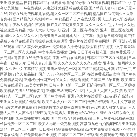
亚洲 欧美精品 日韩
|
日韩精品在线观看你懂的
|
99奇米a在线观看视频
|
日韩精品中文字
幕欧美激情
|
cijilu在线视频
|
人妻丝袜美腿诱惑在线观看
|
国产精品人妻19p
|
丝袜天堂av
在线
|
婷婷在线免费视频尤物视频
|
久久一区二区不卡视频
|
精品国产Av无码久久久影
音先锋
|
国产精品久久高潮呻吟av
|
91精品国产自产在线观看,
|
男人进入女人阳道视频
试看
|
午夜私人视频在线观看
|
国产又粗又硬又爽又黄
|
久久久久久久毛片大全
|
久久热
视频这里有精品
|
大伊人大伊人大伊人
|
亚洲一区二区有码在线
|
亚洲一区三区在线观
看
|
98久久久久98久久久
|
欧美亚洲日本韩国成人
|
中文字幕在线播放日韩有码
|
国产精
品成人有码在线观看
|
操操操在线免费观看
|
黄色片在线观看免费网站一区
|
亚洲av久播
在线观看
|
精品人妻少妇嫩草avv
|
免费观看六十分钟瑟瑟视频
|
精品视频中文字幕天码
|
一区二区三区久久精品
|
中文字幕在线播放 日韩
|
日日干夜夜操麻豆一级
|
免费观看少
妇高潮a
|
青青青在线免费看视频
|
亚洲av平台在线观看
|
日韩区二区三区在线观看
|
日本
午夜一级成人片
|
日韩人妻av电影网
|
久久久久久久久久久av熟女
|
亚洲第一情网站久久
网
|
久久热中文字幕精品视频
|
亚洲av综合色一区
|
国产精品视频网站推荐
|
精品一,二,三
区视频
|
91久久精品福利国产
|
77777色婷婷区二区三区
|
在线免费观看av蜜桃
|
国产黄色
免费精品网站
|
亚洲v欧洲va国产va
|
99久久在线观看视频
|
日韩国产18年亚洲
|
欧美麻豆
日韩在线观看
|
free美女女同性
|
日韩人妻电影一区二区
|
囯产伦精品一区二区三区视频
|
欧美精品高清在线观看爱美
|
亚洲国产aV无码AV一区
|
人人操人人爽人人狠狠
|
欧美日
韩精选一区二区三区
|
209年国产中文字幕
|
亚洲s色大片在线观看
|
chinese国产高清av
|
亚洲久久热视频在线观看
|
欧美日本少妇一区二区三区
|
免费在线观看成人中文字幕视
频
|
a级大片视频免费看
|
色哟哟播放器视频在线观看免费
|
av72网成人熟女人妻av
|
人人
妻人人干人人爽dvd
|
18禁巨胸美女露奶头
|
亚洲色大WWW永久网站
|
在线可以看的视
频你懂的
|
91在线播放手机视频
|
国产精品97超碰在线观看
|
五月天免费视频精品在线
|
丝袜免费一区二区三区
|
欧美人与动一级完整视频
|
高颜值九色自拍视频网站
|
亚洲码欧
洲码一区二区三区四区
|
日日夜夜精品免费视频观看
|
a级大片免费观看视频
|
亚洲精品
字幕在线看
|
在线免费观看日比视频
|
日韩区二区三区在线观看
|
免费观看高清欧美黄篇