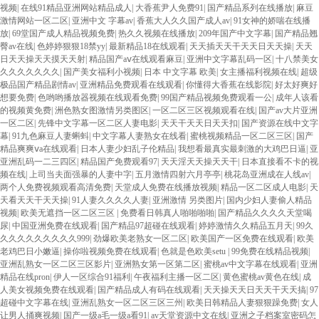
视频
|
在线91精品亚洲网站精品成人
|
大香蕉尹人免费91
|
国产精品系列在线播放
|
麻豆
激情网站一区二区
|
亚洲中文 字幕av
|
香蕉大人久久国产成人av
|
91女神的娇喘在线播
放
|
69堂国产成人精品视频免费
|
热久久视频在线播放
|
209年国产中文字幕
|
国产精品翘
臀av在线
|
色婷婷狠狠18禁yy
|
最新精品18在线观看
|
天天插天天干天天日天天操
|
天天
日天天操天天摸天天射
|
精品国产aⅴ在线观看麻豆
|
亚洲中文字幕乱码一区
|
十八禁美女
久久久久久久久
|
国产美女福利小视频
|
日本 中文字幕 欧美
|
女主播福利视频在线
|
超级
极品国产精品剧情av
|
亚洲精品免费观看在线观看
|
你懂得大香蕉在线影院
|
好太好爽好
想要免费
|
色哟哟播放器视频在线观看免费
|
99国产精品视频免费观看一公
|
成年人该看
的视频黄免费
|
洲色熟女图激情另类图区
|
一区二区三区视频观看在线
|
国产av大片亚洲
一区二区
|
先锋中文字幕一区二区人妻电影
|
天天干天天日天天扣
|
国产资源在线中文字
幕
|
91九色麻豆人妻蝌蚪
|
中文字幕人妻熟女在线看
|
蜜桃视频精品一区二区三区
|
国产
精品爽爽ⅴa在线观看
|
日本人妻少妇乱子伦精品
|
我想看最真实最刺激的大鸡巴日逼
|
亚
亚洲乱码一二三四区
|
精品国产免费观看97
|
天天淫天天操天天干
|
日本直接看不卡的视
频在线
|
上司当夫面强暴的人妻中字
|
五月激情四射六月亭亭
|
桃花岛亚洲成在人线av
|
两个人免费视频观看高清免费
|
天堂成人免费在线播放视频
|
精品一区二区成人电影
|
天
天看天天干天天操
|
91人妻久久久久人妻
|
亚洲激情 另类图片
|
国内少妇人妻偷人精品
视频
|
欧美无遮挡一区二区三区
|
免费看日韩真人啪啪啪啪
|
国产精品久久久久天堂喝
尿
|
中国亚洲免费在线观看
|
国产精品97超碰在线观看
|
婷婷激情久久精品五月天
|
99久
久久久久久久久久久999
|
劲爆欧美老熟女一区二区
|
欧美国产一区免费在线观看
|
欧美
老鸡巴日小嫩逼
|
操你啦视频免费在线观看
|
色就是色欧美setu
|
99免费在线精品视频
|
亚洲乱熟女一区二区三区影片
|
亚洲熟女第一区第二区
|
蜜桃av中文字幕在线观看
|
亚洲
精品在线pron
|
伊人一区综合91福利
|
午夜福利主播一区二区
|
黄色蜜桃av黄色在线
|
成
人美女视频免费在线观看
|
国产精品成人有码在线观看
|
天天操天天日天天干天天搞
|
97
超碰中文字幕在线
|
亚洲乱熟女一区二区三区三州
|
欧美日韩精品人妻狠狠躁免费
|
女人
让男人捅爽视频
|
国产一级a毛一级a看91
|
av天堂资源中文在线
|
亚洲之子档案室密码怎