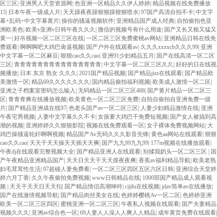
区三区
|
亚洲男人天堂资源网
|
色亚洲一区精品久久伊人婷婷
|
精品视频在线免费播放
15
|
日本午夜一级成人片
|
天天躁夜夜躁狠狠躁狠狠喷水
|
97国产高清自拍不卡
|
中文字
幕+乱码+中文字幕黄片
|
操你的骚逼视频软件
|
亚洲精品国产成人经典
|
自拍偷拍色亚
洲欧美色
|
欧美v亚洲v日韩午夜久久久
|
微信的视频号有什么用途
|
国产又长又粗又猛又
黄一
|
好吊视频一区二区三区在线
|
一区二区三区免费蜜桃av网站
|
亚洲精品日韩在线免
费观看
|
啊啊啊吧大鸡巴肏逼视频
|
国产户外在线观看av
|
久久久xxxxcb久久久99
|
亚洲
中文字幕一区二区麻豆
|
狠狠cao久久cao
|
亚洲91少妇精品五月
|
国产在线高清一区二区
三区
|
青青青青青青青青青青青青青青青
|
中文字幕一区二区三区久久
|
好好的日在线视
频播放
|
日本 东京 熟女 久久久
|
2021国产精品视频
|
国产精品jizz在线观看
|
国产精品欧
美激情一区
|
精品69久久久久久久久
|
国内精品偷拍福利视频
|
欧美成人激情一区二区
|
亚洲之子档案室密码怎么输入
|
无码精品一区二区三区488
|
国产黄片精品一区二区三
区
|
青青青爽在线播放视频
|
欧美黄色一区二区三区免费
|
自拍自偷拍自亚洲免费一级
片
|
国产精品亚洲成在线97
|
色老头国产av一区二区三区
|
人妻少妇精品激情在线
|
亚洲
午夜宅男视频
|
人妻中文字幕久久不卡
|
女孩要大鸡巴干免费短视频
|
国产女人被搞到高
潮的视频
|
亚洲婷婷久久狠狠影院
|
视频在线免费观看一区
|
女子裸体免费视频网站
|
大
鸡巴操骚逼轮奸啊啊视频
|
精品国产Av无码久久久影音先锋
|
黄色aa网站在线观看
|
狠狠
cao久久cao
|
天天干天天操天天插天天爽
|
国产九九99九九99
|
177m视频在线播放观看
|
午夜dj在线观看完整视频大全
|
国产精品亚洲人在线观看
|
别揉我奶头一区二区三区
|
国
产午夜精品亚洲精品国产
|
天天日天天干天天摸夜夜爽
|
香蕉av福利精品导航
|
欧美老熟
妇毛茸茸性生活
|
97超碰人妻免费看
|
一区二区三区四区五区六区日韩
|
亚洲综合天堂婷
婷六月丁香
|
久久午夜偷拍免费视频
|
www日韩精品在线
|
1000部国产精品成人观看视
频
|
天天干天天日天天扣
|
国产精品情侣高潮呻吟
|
cijilu在线视频
|
jdav简单av在线播放
|
国产在线激情视频导航
|
国产精品肉丝美女在线
|
色婷婷樱桃Av一区二区
|
色婷婷亚洲
欧美一区二区三区四区
|
蜜桃亚洲一区二区三区
|
午夜私人视频在线观看
|
国产夫妻精品
视频久久久
|
亚洲av综合色一区
|
69人妻人人澡人人爽人人精品
|
成年黄页免费在线观看
|