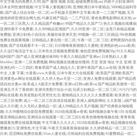
中文字幕无码免费久久99
|
国产 激情 视频 在线
|
超碰免费在线cao
|
内射干少妇亚洲69
|
日本女同性激情视频
|
中文字幕人妻视频日韩
|
亚洲欧洲日本午夜精品
|
5000精品福利导
航
|
国产成人综合在线一区二区
|
av手机版天堂网中文字幕
|
欧美一二三国产视频
|
五月
激情婷婷亚洲综合网九色
|
91麻豆精产国品一二三产区区
|
黄色免费电影网站东京热
|
av
一区二区三区黑人
|
久久精品国产粉嫩av
|
99国产精品久久国产72
|
热久久视频在线播放
|
亚洲特黄不卡免费看
|
久久999精品亚洲国产
|
久久99亚洲一区二区
|
这里只有精品视频
免费版
|
亚洲少妇色小说综合
|
美腿丝袜亚洲天堂
|
99视频一区二区三区精品
|
99r热视频
免费在线观看视频
|
日韩精品人妻在线一区二区
|
午夜一区 二区 三区
|
老鸭窝国内在线
视频
|
国产在线观看不卡一区二区
|
日日噜噜夜夜狠狠久久蜜桃
|
亚洲熟妇色xxxxx欧美
|
久久边打电话边干女人
|
日本性生活视频免费观看
|
偷拍亚洲免费视频50p
|
91久久精品
福利国产
|
国产成人亚洲情趣丝袜888
|
午夜久久精品国产亚洲av
|
日本熟妇人人妻
bbwbbw
|
亚洲一二区免费视频
|
网站视频在线播放你懂得
|
天堂 资源 地址 中文 亚洲
|
亚
亚洲乱码一二三四区
|
青春草国产成人精品久久
|
亚洲午夜国产成人av在线
|
亚洲 欧美
中文 人妻 字幕
|
大香蕉www大香蕉
|
日本午夜大片在线观看
|
欧美国产亚洲欧美国产
|
亚洲黄色av网址在线观看
|
久久伊人色av天堂一二区
|
亚洲人免费在线观看
|
国产精品诱
惑自拍夫妻av
|
欧美成人A级淫片免费看
|
亚洲va日韩va欧美va
|
国产精品欧美激情一区
|
亚洲五月天丁香婷婷
|
亚洲另类图片综合小说
|
玩弄少妇精品一区二区三区
|
污污污污的
网站在线看
|
欧美老熟妇毛茸茸性生活
|
蜜桃精品久久久久久久免费观看
|
欧美黄色一区
二区三区免费
|
成人一区二区三区高清在线观看
|
亚洲人成电影网站 久久影视
|
a国产精
品久久91蜜
|
久久无码人妻精品一区
|
成人99精品久久毛片视频
|
国产经典熟女啪啪视
频
|
久久99蜜桃综合影院免费观看
|
1024在线观看av香蕉
|
福利视频合集午夜150
|
在线观
看亚洲精品偷拍
|
亚洲综合在线观看一区二区三区h
|
欧美色噜噜噜视频在线
|
青青青视
频观看免费在线观看视频
|
中文字幕久久久久久
|
1024在线观看av香蕉
|
精品视频在线免
费播放15
|
亚洲情色,中文字幕
|
午夜天天操夜夜操操操操
|
久久婷婷精品一区二区三区
日本
|
涩涩网站免费在线看
|
91ntr人妻在线
|
日韩福利在线免费视频
|
91蜜臀精品一区二