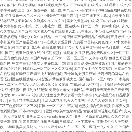
好好的日在线视频播放
|
91在线视频免费播放
|
日韩av电影在线播放在线观看
|
中文乱码
字字幕在线国语
|
国产在线午夜一区二区
|
91九色porny熟女蝌蚪
|
999精品视频网在线观
看
|
午夜香蕉一区二区三区
|
亚洲综合在线国产精品
|
天堂在线中文字幕av
|
欧美美女搞
鸡舔鸡巴视频女神
|
久久婷婷久久久久久久
|
美女的天堂av在线
|
岛国av大片在线观看
|
中文字幕熟女人妻第二页
|
人妻熟女一区二区在线aⅴ
|
日本五十六十路中出视频
|
久久
久久有精品国产白浆
|
韩国成人午夜在线观看2021
|
玩弄放荡人妻少妇系列视频网站
|
啪
啪极品翘臀人妻少妇
|
久久久精品一卡二卡
|
亚洲国产激情精品在线观看
|
五月婷婷中文
字幕五月
|
国产精品视频999
|
av在线免费观看网
|
免费看中国特级黄色片
|
2012中文字幕
在线资源
|
国产传媒_第1页_高清免费在线
|
淫ひかり人妻中文字幕
|
黄色91免费一区二
区
|
国产手机亚洲欧美在线
|
91污短视频在线观看
|
性生活视频免费观看久久
|
一区二区
三区黄色免费视频
|
97国产高清自拍不卡
|
一区二区三区 中文字幕 在线
|
色播五月亚洲
综合网
|
中文字幕乱码熟女人妻在线第一页
|
青青青青视频在线免费观看
|
国产精品福利
啪啪啪啪啪啪
|
日韩精品一区二区三区久久香蕉
|
国产午夜不卡的免费视频
|
日本aa午夜
在线观看
|
1000部国产精品成人观看视频
|
五十路熟女俱乐部hd
|
污污污污的网站在线
看
|
亚洲区在线播放成人av
|
影亚洲黄色的影视大全
|
国产精品xxxx国产喷水
|
日本免费
一区二区不卡视频
|
又粗又硬又猛又黄又刺激
|
在线a亚洲v天堂网
|
五月激情综合超碰在
线
|
亚洲秋霞午夜福利在线观看
|
免费永久看女裸体网站
|
天天日天天爽天天日天天爽
|
老太婆BBwwBBww高潮
|
成人性生交大片免费看中文带字幕
|
久热这里只有精品最新
地址
|
av网址导航在线观看
|
亚洲人成电影网站 久久影视
|
伊人久久婷婷猛干美女网
|
77777色婷婷区二区三区
|
韩国av一区二区在线观看
|
色熟女综合伦理视频
|
性感美女黄
色刺激视频
|
日本aaaaa级大片
|
亚洲va欧美va氩鷙a精品
|
青娱乐激情视频在线国产
|
女人
让男人捅爽视频
|
亚洲av成人www新版精品久久
|
亚洲一区高清资源在线
|
久久久婷婷
综合激情五月
|
青青青爽在线播放视频
|
日韩精品中文字幕美女
|
亚洲情色成人免费视
频
|
18禁巨胸美女露奶头
|
7777777亚洲成a人片
|
一区二区三区国产成人久久
|
日韩国产