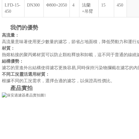
LFD-15-
DN300
Φ800×2050
4
法蘭
15
450
450
+吊臂
我們的優勢
高流量：
高流量意味著使用更少數量的濾芯，節省占地面積，降低勞動力和運行成
材質：
熱熔粘接的聚丙烯材質可以防止顆粒釋放和卸載，這不同于普通的線繞濾芯
結構優勢：
濾芯的里進外出結構使得濾芯更換容易,同時保持污染物攔截在濾芯的內部
不同工況靈活選用材質：
根據不同的工況需求，選擇合適的濾芯，以保證高性價比。
產品實拍