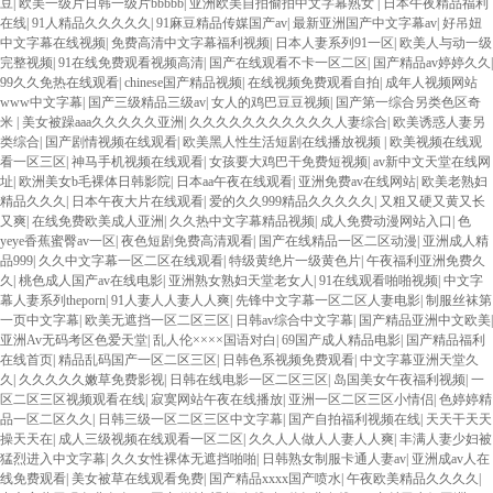
豆
|
欧美一级片日韩一级片bbbbb
|
亚洲欧美自拍偷拍中文字幕熟女
|
日本午夜精品福利
在线
|
91人精品久久久久久
|
91麻豆精品传媒国产av
|
最新亚洲国产中文字幕av
|
好吊妞
中文字幕在线视频
|
免费高清中文字幕福利视频
|
日本人妻系列91一区
|
欧美人与动一级
完整视频
|
91在线免费观看视频高清
|
国产在线观看不卡一区二区
|
国产精品av婷婷久久
|
99久久免热在线观看
|
chinese国产精品视频
|
在线视频免费观看自拍
|
成年人视频网站
www中文字幕
|
国产三级精品三级av
|
女人的鸡巴豆豆视频
|
国产第一综合另类色区奇
米
|
美女被躁aaa久久久久久亚洲
|
久久久久久久久久久久久人妻综合
|
欧美诱惑人妻另
类综合
|
国产剧情视频在线观看
|
欧美黑人性生活短剧在线播放视频
|
欧美视频在线观
看一区三区
|
神马手机视频在线观看
|
女孩要大鸡巴干免费短视频
|
av新中文天堂在线网
址
|
欧洲美女b毛裸体日韩影院
|
日本aa午夜在线观看
|
亚洲免费av在线网站
|
欧美老熟妇
精品久久久
|
日本午夜大片在线观看
|
爱的久久999精品久久久久久
|
又粗又硬又黄又长
又爽
|
在线免费欧美成人亚洲
|
久久热中文字幕精品视频
|
成人免费动漫网站入口
|
色
yeye香蕉蜜臀av一区
|
夜色短剧免费高清观看
|
国产在线精品一区二区动漫
|
亚洲成人精
品999
|
久久中文字幕一区二区在线观看
|
特级黄绝片一级黄色片
|
午夜福利亚洲免费久
久
|
桃色成人国产av在线电影
|
亚洲熟女熟妇天堂老女人
|
91在线观看啪啪视频
|
中文字
幕人妻系列theporn
|
91人妻人人妻人人爽
|
先锋中文字幕一区二区人妻电影
|
制服丝袜第
一页中文字幕
|
欧美无遮挡一区二区三区
|
日韩av综合中文字幕
|
国产精品亚洲中文欧美
|
亚洲Av无码考区色爱天堂
|
乱人伦××××国语对白
|
69国产成人精品电影
|
国产精品福利
在线首页
|
精品乱码国产一区二区三区
|
日韩色系视频免费观看
|
中文字幕亚洲天堂久
久
|
久久久久久嫩草免费影视
|
日韩在线电影一区二区三区
|
岛国美女午夜福利视频
|
一
区二区三区视频观看在线
|
寂寞网站午夜在线播放
|
亚洲一区二区三区小情侣
|
色婷婷精
品一区二区久久
|
日韩三级一区二区三区中文字幕
|
国产自拍福利视频在线
|
天天干天天
操天天在
|
成人三级视频在线观看一区二区
|
久久人人做人人妻人人爽
|
丰满人妻少妇被
猛烈进入中文字幕
|
久久女性裸体无遮挡啪啪
|
日韩熟女制服卡通人妻av
|
亚洲成av人在
线免费观看
|
美女被草在线观看免费
|
国产精品xxxx国产喷水
|
午夜欧美精品久久久久
|