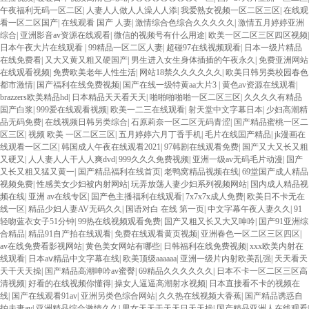
午夜福利无码一区二区
|
人妻人人做人人澡人人添
|
我爱熟女视频一区二区三区
|
在线观
看一区二区国产
|
在线观看 国产 人妻
|
激情综合色综合久久久久久
|
激情五月婷婷亚洲
综合
|
亚洲影音av资源在线观看
|
微信的视频号有什么用途
|
欧美一区二区三区四区视频
|
日本午夜大片在线观看
|
99精品一区二区人妻
|
超碰97在线视频观看
|
日本一级片精品
在线免费看
|
又大又黄又粗又硬国产
|
男生进入女生身体插插的午夜永久
|
免费亚洲网站
在线观看视频
|
免费欧美老年人性生活
|
网站18禁久久久久久久
|
欧美日韩另类校园春色
都市激情
|
国产福利在线免费视频
|
国产在线一级特黄aa大片3
|
黄色av资源在线观看
|
brazzers欧美精品hd
|
日本精品天天看天天
|
啪啪啪啪啪一区二区三区
|
久久久久有精品
国产白浆
|
999爱在线观看视频
|
欧美一二三在线观看
|
射天堂中文字幕日本
|
少妇高潮精
品无码免费
|
在线视频日韩另类综合
|
石原莉奈一区二区无码青涩
|
国产精品蜜桃一区二
区三区
|
视频 欧美 一区二区三区
|
五月婷婷六月丁香手机
|
毛片在线国产精品
|
jk漫画在
线观看一区二区
|
韩国成人午夜在线观看2021
|
97韩剧在线观看免费
|
国产又大又长又粗
又硬又
|
人人妻人人干人人爽dvd
|
999久久久免费视频
|
亚洲一级av无码毛片动漫
|
国产
又长又粗又猛又黄一
|
国产精品福利在线首页
|
老鸭窝精品视频在线
|
69堂国产成人精品
视频免费
|
性感美女少妇被内射网站
|
玩弄放荡人妻少妇系列视频网站
|
国内成人精品视
频在线
|
亚洲 av在线专区
|
国产色主播福利在线观看
|
7x7x7x成人免费
|
欧美日不卡无在
线一区
|
精品少妇人妻AV无码久久
|
国语对白 在线 第一页
|
中文字幕午夜人妻久久
|
91
轻吻蓝衣女子51分钟
|
99热在线视频观看免费
|
国产又粗又长又大又呻吟
|
国产91亚洲综
合精品
|
精品91自产拍在线观看
|
免费在线观看黄页视频
|
亚洲春色一区二区三区四区
|
av在线免费看影视网站
|
黄色美女网站有哪些
|
日韩福利在线免费视频
|
xxx欧美内射在
线观看
|
日本aⅴ精品中文字幕在线
|
欧美顶级aaaaaa
|
亚洲一级片内射欧美乱强
|
天天看天
天干天天操
|
国产精品高潮呻吟av蜜臀
|
69精品久久久久久久
|
日本不卡一区二区三区高
清视频
|
好看的在线视频你懂得
|
操女人逼逼高潮射水视频
|
日本直接看不卡的视频在
线
|
国产在线观看91av
|
亚洲另类色综合网站
|
久久热在线视频大香蕉
|
国产精品诱惑自
拍夫妻av
|
亚洲精品综合激情久久
|
男女天天干天天日天天操
|
国产精品亚洲人在线观看
|