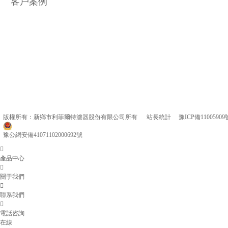
客戶案例
版權所有：新鄉市利菲爾特濾器股份有限公司所有 站長統計
豫ICP備11005909
豫公網安備41071102000692號
產品中心
關于我們
聯系我們
電話咨詢
在線