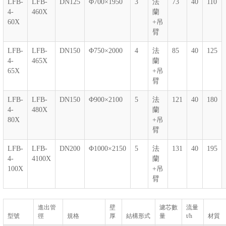
LFB-
LFB-
DN125
Φ700×1950
3
法
73
40
110
4-
460X
蘭
60X
+吊
臂
LFB-
LFB-
DN150
Φ750×2000
4
法
85
40
125
4-
465X
蘭
65X
+吊
臂
LFB-
LFB-
DN150
Φ900×2100
5
法
121
40
180
4-
480X
蘭
80X
+吊
臂
LFB-
LFB-
DN200
Φ1000×2150
5
法
131
40
195
4-
4100X
蘭
100X
+吊
臂
進出管
壁
濾芯數
流量
型號
徑
規格
厚
結構形式
量
t/h
材質