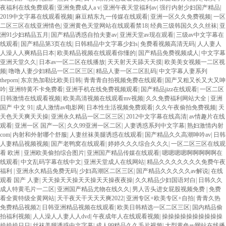
夜福利在线免费观看
|
亚洲免费成人a v
|
亚洲午夜天堂福利av
|
强行内射少妇国产精品
|
2019中文字幕在线观看视频
|
麻豆精东九一传媒在线观看
|
亚洲一区久久免费视频
|
一区
二区三区在线亚洲情色
|
亚洲黄色天堂网站在线观看禁18
|
经典三级韩国久久久丝袜
|
亚
洲91少妇精品五月
|
国产精品诱惑自拍夫妻av
|
亚洲天堂av现在观看
|
三级av中文字幕在
线观看
|
国产精品第3页在线
|
日韩精品中文字幕少妇s
|
免费看视频高清无码
|
人人妻人
人澡人人爽精品日本
|
欧美精品视频在线观看你懂的
|
国产精品免费视频成人
|
中文字幕
亚洲天堂久久
|
日本av一区二区在线播放
|
天天射天天舔天天摸
|
欧美美女视频一二区视
频
|
噜噜人妻少妇精品一区二区三区
|
精品人妻一区二区乱码
|
中文字幕人妻系列
theporn
|
东京热加勒比欧美日韩
|
青青青自拍视频免费在线观看
|
国产又粗又长又大又呻
吟
|
亚洲特黄不卡免费看
|
亚洲手机在线免费视频观看
|
国产精品jizz在线观看
|
一区二区
日韩激情在线观看视频
|
欧美高清视频在线观看mv视频
|
久久免费福利网站大全
|
亚洲
国产 中文 91
|
成人激情av电影网
|
日本性生活视频免费观看
|
久久午夜偷拍免费视频
|
天
天色天天爽天天操
|
亚洲永久精品一区二区三区
|
2012中文字幕在线高清
|
av情趣片在线
观看
|
亚洲一区 国产一区
|
久久99亚洲一区二区
|
人妻诱惑系列中文字幕
|
熟妇激情内射
com
|
内射和外射哪个舒服
|
人妻丝袜美腿诱惑在线观看
|
国产精品久久高潮呻吟av
|
日韩
人妻精品视频视频
|
国产老鸭窝在线观看
|
婷婷久久久综合久久久
|
一区二区三区在线观
看 欧洲
|
亚洲欧美偷拍综合图片
|
亚洲国产精品传媒在线观看
|
嗯嗯嗯嗯啊啊啊啊啊在
线观看
|
中文乱码字幕在线中文
|
亚洲天堂成人在线网站
|
精品久久久久久久久免费午夜
福利
|
亚洲永久精品免费无码
|
少妇高潮区二区三区
|
国产精品久久久久久av解说
|
在线
观看 国产 人妻
|
天天操天天操天天操天天操夜夜操
|
久久精品少妇国语对白
|
日韩久久
成人特黄毛片一二区
|
亚洲国产精品尤物在线久久
|
男人舌头进女屁股视频免费
|
免费
看全黄特级全黄网站
|
天干夜天干天天天爽2022
|
亚洲专区+欧美专区+自拍
|
青青久热
免费精品视频2
|
日韩亚洲精品视频在线观看
|
欧美日韩精选一区二区三区
|
国内精品偷
拍福利视频
|
人人澡人人妻人人dvd
|
午夜成年人在线观看视频
|
操操操操操操操操操操
操操操日日
|
丝袜美腿诱惑中文字幕
|
成人99精品久久毛片视频
|
大型黄色av网站在线播