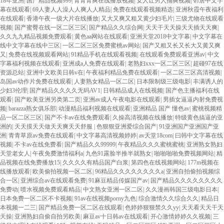
18年亚洲
|
国产精品视频999
|
青青青爽在线播放视频
|
女人让男人捅爽视频
|
邻居中文字
幕在线观看
|
69人妻人人澡人人爽人人精品
|
免费在线观看视频精选
|
亚洲秋霞午夜福利
在线观看
|
香港午夜一级大片在线播放
|
又大又爽又粗又黄少妇毛片
|
三级尤物在线观看
视频
|
国产蜜臀在线一区二区三区
|
国产精品久久综合网
|
天天干天天操天天插天天爽
|
久久九九精品视频免费观看
|
黄色aa网站在线观看
|
亚洲天堂2018中文字幕
|
中文字幕在
线中文字幕在线中三区
|
一区二区三区免费蜜桃av网站
|
国产又粗又长又长大又黄又爽
又
|
免费在线视频观看网站
|
91精品手机在线观看视频
|
在线观看免费观看亚洲av
|
中文
字幕福利视频在线观看
|
亚洲成a人免费在线观看
|
老熟妇xxx一区二区三区
|
超碰97在线
资源总站
|
亚洲中文欧美日韩v在
|
午夜福利精品免费在线观看
|
一区二区三区高清视频
|
岛国av动作片免费在线观看
|
人妻熟女精品一区二区
|
日本限制级三级电影
|
丰满诱人的
少妇3伦理
|
国产精品久久久久无码AV1
|
日韩精品成人在线视频
|
国产色主播福利在线
观看
|
国产欧美亚洲另类第二页
|
亚洲av成人午夜电影在线观看
|
男插女逼逼内射免费视
频
|
barazza熟女俱乐部
|
动漫精品福利视频在线观看
|
亚洲精品 国产 懂色av
|
蜜桃视频精
品一区二区三区
|
国产不卡av在线免费观看
|
久操高清视频在线播放
|
特级黄色搞逼的亚
洲的
|
天天摸天天做天天爽天天舒服
|
色狠狠亚洲爱综合国产
|
91亚洲国产亚洲国产亚
洲
|
青青草原av免费在线观看
|
中文字幕高清视频婷婷
|
av天堂18com
|
曰韩中文字幕在线
视频
|
不卡av在线免费看
|
国产精品久久99999
|
午夜精品久久久蜜桃蜜桃
|
亚洲熟女熟妇
天堂老女人
|
午夜免费激情福利a
|
九色91露脸半推半就熟女
|
啪啪啪啪免费视频网站
|
精
品视频在线免费播放15
|
久久久久有精品国产白浆
|
第四色在线视频网站
|
177m视频在
线播放观看
|
欧美偷拍视频一区二区
|
96精品久久久久久久久久a
|
亚洲自拍偷拍视频综
合一区
|
亚洲综合av在线观看免费
|
91麻豆精品传媒国产av
|
国产精品久久久久久久久久
免费动
|
喷水视频免费观看精品
|
中文熟女亚洲一区二区
|
久久漫画韩国三级电影日本
|
日本免费一区二区不卡视频
|
91av在线视频porny九色
|
综合激情久久综合久久
|
精品日
本视频一二三
|
国产精品免费一区二区在线观看
|
色婷婷狠狠禁久久yy
|
天天看天天干天
天操
|
亚洲熟妇自偷自拍另欧美
|
麻豆av十日韩av在线观看
|
开心激情婷婷久久视频
|
三