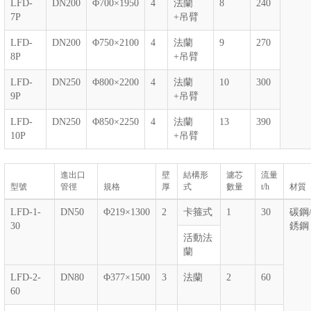
LFD-
DN200
Φ700×1950
4
法蘭
8
240
7P
+吊臂
LFD-
DN200
Φ750×2100
4
法蘭
9
270
8P
+吊臂
LFD-
DN250
Φ800×2200
4
法蘭
10
300
9P
+吊臂
LFD-
DN250
Φ850×2250
4
法蘭
13
390
10P
+吊臂
進出口
壁
結構形
濾芯
流量
型號
管徑
規格
厚
式
數量
t/h
材質
LFD-1-
DN50
Φ219×1300
2
卡箍式
1
30
碳鋼/
30
銹鋼
活動法
蘭
LFD-2-
DN80
Φ377×1500
3
法蘭
2
60
60