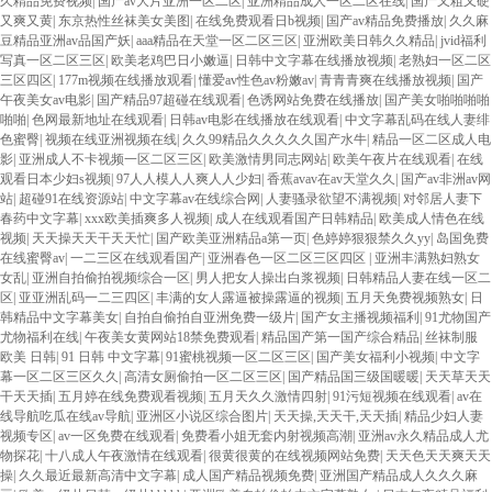
久精品免费视频
|
国产av大片亚洲一区二区
|
亚洲精品成人一区二区在线
|
国产又粗又硬
又爽又黄
|
东京热性丝袜美女美图
|
在线免费观看日b视频
|
国产av精品免费播放
|
久久麻
豆精品亚洲av品国产妖
|
aaa精品在天堂一区二区三区
|
亚洲欧美日韩久久精品
|
jvid福利
写真一区二区三区
|
欧美老鸡巴日小嫩逼
|
日韩中文字幕在线播放视频
|
老熟妇一区二区
三区四区
|
177m视频在线播放观看
|
懂爱av性色av粉嫩av
|
青青青爽在线播放视频
|
国产
午夜美女av电影
|
国产精品97超碰在线观看
|
色诱网站免费在线播放
|
国产美女啪啪啪啪
啪啪
|
色网最新地址在线观看
|
日韩av电影在线播放在线观看
|
中文字幕乱码在线人妻绯
色蜜臀
|
视频在线亚洲视频在线
|
久久99精品久久久久久国产水牛
|
精品一区二区成人电
影
|
亚洲成人不卡视频一区二区三区
|
欧美激情男同志网站
|
欧美午夜片在线观看
|
在线
观看日本少妇s视频
|
97人人模人人爽人人少妇
|
香蕉avav在av天堂久久
|
国产av非洲av网
站
|
超碰91在线资源站
|
中文字幕av在线综合网
|
人妻骚录欲望不满视频
|
对邻居人妻下
春药中文字幕
|
xxx欧美插爽多人视频
|
成人在线观看国产日韩精品
|
欧美成人情色在线
视频
|
天天操天天干天天忙
|
国产欧美亚洲精品a第一页
|
色婷婷狠狠禁久久yy
|
岛国免费
在线蜜臀av
|
一二三区在线观看国产
|
亚洲春色一区二区三区四区
|
亚洲丰满熟妇熟女
女乱
|
亚洲自拍偷拍视频综合一区
|
男人把女人操出白浆视频
|
日韩精品人妻在线一区二
区
|
亚亚洲乱码一二三四区
|
丰满的女人露逼被操露逼的视频
|
五月天免费视频熟女
|
日
韩精品中文字幕美女
|
自拍自偷拍自亚洲免费一级片
|
国产女主播视频福利
|
91尤物国产
尤物福利在线
|
午夜美女黄网站18禁免费观看
|
精品国产第一国产综合精品
|
丝袜制服
欧美 日韩
|
91 日韩 中文字幕
|
91蜜桃视频一区二区三区
|
国产美女福利小视频
|
中文字
幕一区二区三区久久
|
高清女厕偷拍一区二区三区
|
国产精品国三级国暖暖
|
天天草天天
干天天插
|
五月婷在线免费观看视频
|
五月天久久激情四射
|
91污短视频在线观看
|
av在
线导航吃瓜在线av导航
|
亚洲区小说区综合图片
|
天天操,天天干,天天插
|
精品少妇人妻
视频专区
|
av一区免费在线观看
|
免费看小姐无套内射视频高潮
|
亚洲av永久精品成人尤
物探花
|
十八成人午夜激情在线观看
|
很黄很黄的在线视频网站免费
|
天天色天天爽天天
操
|
久久最近最新高清中文字幕
|
成人国产精品视频免费
|
亚洲国产精品成人久久久麻